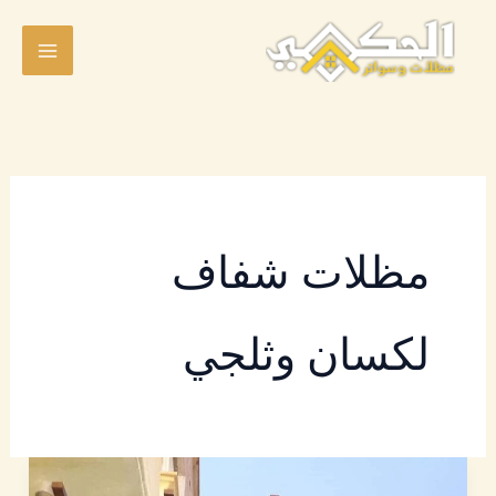
خطي
لى
لمحتوى
مظلات شفاف
لكسان وثلجي
مظلات