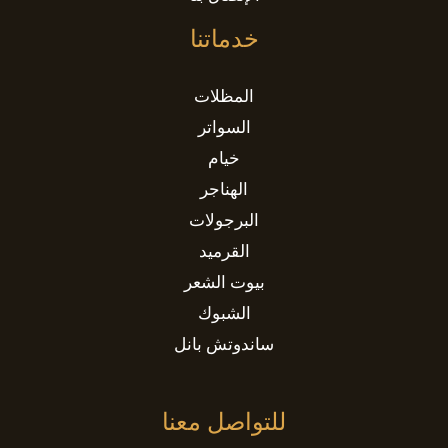
خدماتنا
المظلات
السواتر
خيام
الهناجر
البرجولات
القرميد
بيوت الشعر
الشبوك
ساندوتش بانل
للتواصل معنا