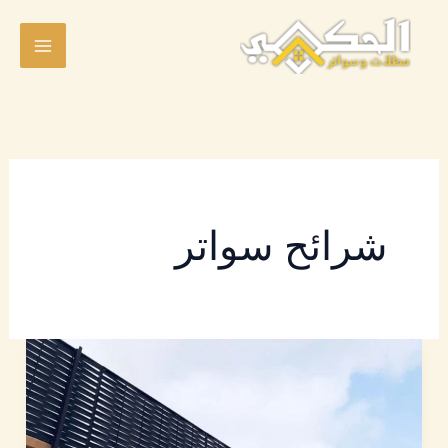
خطي
لى
لمحتوى
شرائح سواتر
سواتر
حديد
|
افضل