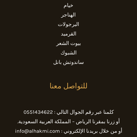
خيام
الهناجر
البرجولات
القرميد
بيوت الشعر
الشبوك
ساندوتش بانل
للتواصل معنا
كلمنا عبر رقم الجوال التالي : 0551434622
أو زرنا بمقرنا الرياض – المملكة العربية السعودية.
أو من خلال بريدنا الإلكتروني : info@alhakmi.com