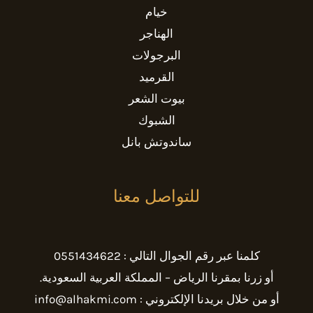
خيام
الهناجر
البرجولات
القرميد
بيوت الشعر
الشبوك
ساندوتش بانل
للتواصل معنا
كلمنا عبر رقم الجوال التالي : 0551434622
أو زرنا بمقرنا الرياض – المملكة العربية السعودية.
أو من خلال بريدنا الإلكتروني : info@alhakmi.com