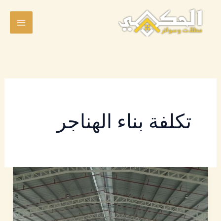
خطي
لى
لمحتوى
تكلفة بناء الهناجر
هناجر
|
رقم
افضل