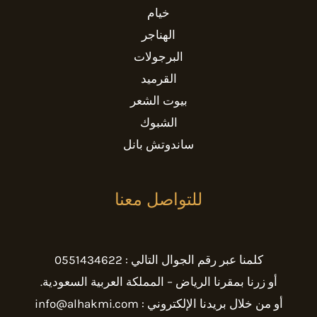
خيام
الهناجر
البرجولات
القرميد
بيوت الشعر
الشبوك
ساندوتش بانل
للتواصل معنا
كلمنا عبر رقم الجوال التالي : 0551434622
أو زرنا بمقرنا الرياض – المملكة العربية السعودية.
أو من خلال بريدنا الإلكتروني : info@alhakmi.com