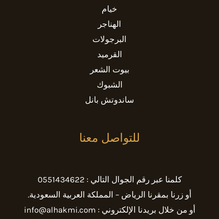
خيام
الهناجر
البرجولات
القرميد
بيوت الشعر
الشبوك
ساندوتش بانل
للتواصل معنا
كلمنا عبر رقم الجوال التالي : 0551434622
أو زرنا بمقرنا الرياض – المملكة العربية السعودية.
أو من خلال بريدنا الإلكتروني : info@alhakmi.com