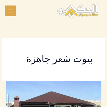
خطي
لى
لمحتوى
بيوت شعر جاهزة
بيوت
شعر
|
افضل