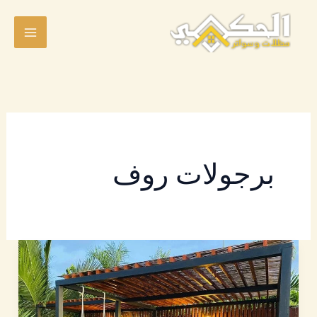
خطي
لى
لمحتوى
برجولات روف
برجولات
الرياض
|
افضل