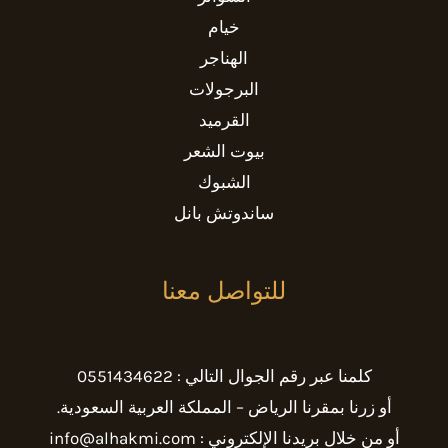
خيام
الهناجر
البرجولات
القرميد
بيوت الشعر
الشبوك
ساندوتش بانل
للتواصل معنا
كلمنا عبر رقم الجوال التالي : 0551434622
أو زرنا بمقرنا الرياض – المملكة العربية السعودية.
أو من خلال بريدنا الإلكتروني : info@alhakmi.com