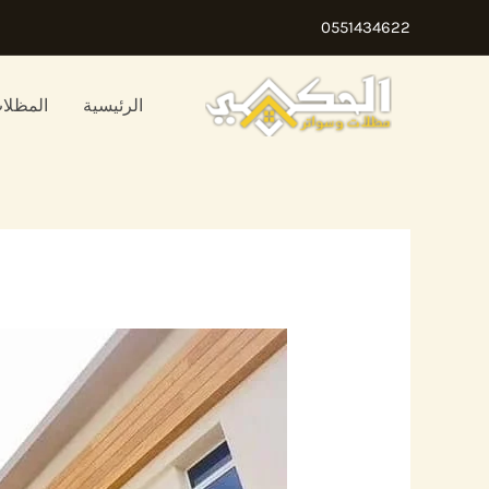
خطي
0551434622
لى
لمحتوى
الرئيسية
المظلا