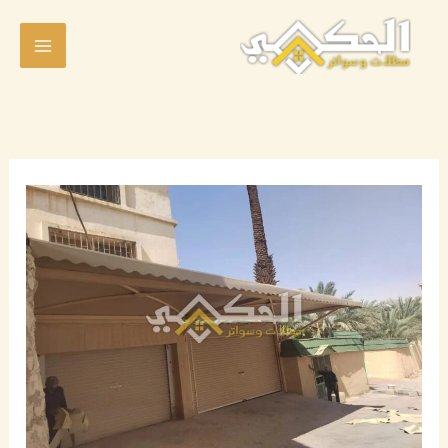
خطي
لى
لمحتوى