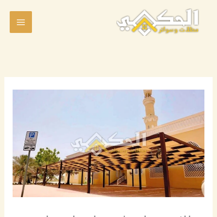
خطي
لى
لمحتوى