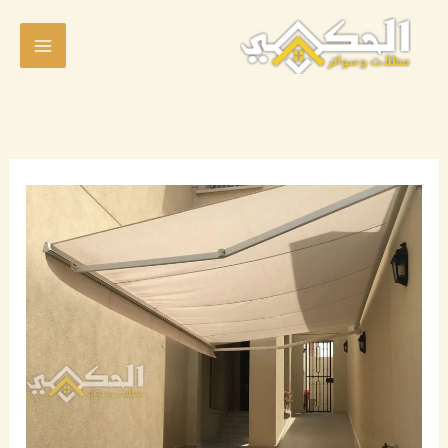
خطي
لى
لمحتوى