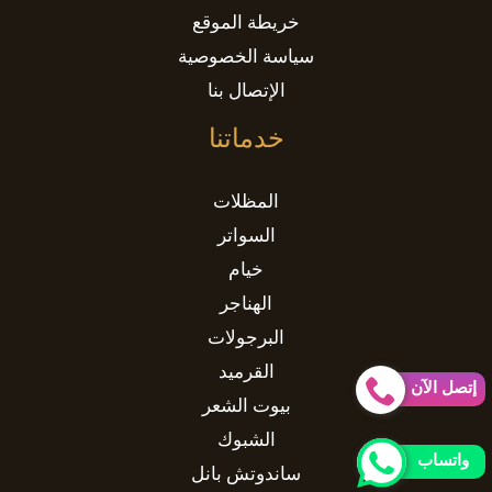
خريطة الموقع
سياسة الخصوصية
الإتصال بنا
خدماتنا
المظلات
السواتر
خيام
الهناجر
البرجولات
القرميد
إتصل الآن
بيوت الشعر
الشبوك
واتساب
ساندوتش بانل