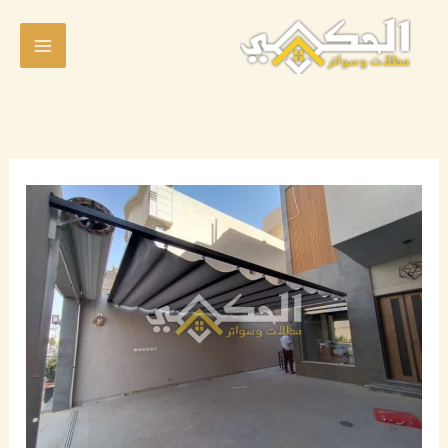
خطي
لى
لمحتوى