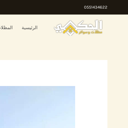
خطي
0551434622
لى
لمحتوى
الرئيسية
المظلا